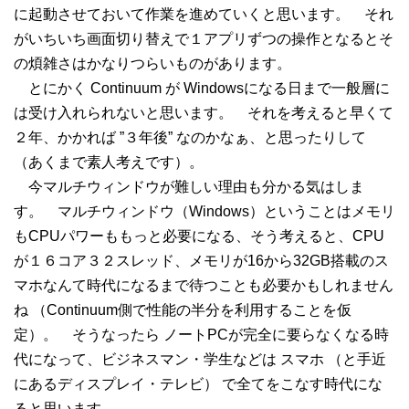
に起動させておいて作業を進めていくと思います。 それ
がいちいち画面切り替えで１アプリずつの操作となるとそ
の煩雑さはかなりつらいものがあります。
とにかく Continuum が Windowsになる日まで一般層に
は受け入れられないと思います。 それを考えると早くて
２年、かかれば ”３年後” なのかなぁ、と思ったりして
（あくまで素人考えです）。
今マルチウィンドウが難しい理由も分かる気はしま
す。 マルチウィンドウ（Windows）ということはメモリ
もCPUパワーももっと必要になる、そう考えると、CPU
が１６コア３２スレッド、メモリが16から32GB搭載のス
マホなんて時代になるまで待つことも必要かもしれません
ね （Continuum側で性能の半分を利用することを仮
定）。 そうなったら ノートPCが完全に要らなくなる時
代になって、ビジネスマン・学生などは スマホ （と手近
にあるディスプレイ・テレビ） で全てをこなす時代にな
ると思います。