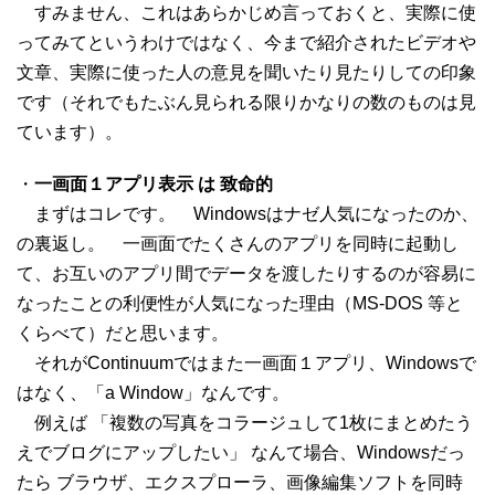
すみません、これはあらかじめ言っておくと、実際に使
ってみてというわけではなく、今まで紹介されたビデオや
文章、実際に使った人の意見を聞いたり見たりしての印象
です（それでもたぶん見られる限りかなりの数のものは見
ています）。
・
一画面１アプリ表示 は 致命的
まずはコレです。 Windowsはナゼ人気になったのか、
の裏返し。 一画面でたくさんのアプリを同時に起動し
て、お互いのアプリ間でデータを渡したりするのが容易に
なったことの利便性が人気になった理由（MS-DOS 等と
くらべて）だと思います。
それがContinuumではまた一画面１アプリ、Windowsで
はなく、「a Window」なんです。
例えば 「複数の写真をコラージュして1枚にまとめたう
えでブログにアップしたい」 なんて場合、Windowsだっ
たら ブラウザ、エクスプローラ、画像編集ソフトを同時