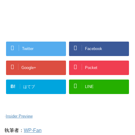
Twitter
Facebook
Google+
Pocket
B!
はてブ
LINE
-
Insider Preview
執筆者：
WP-Fan