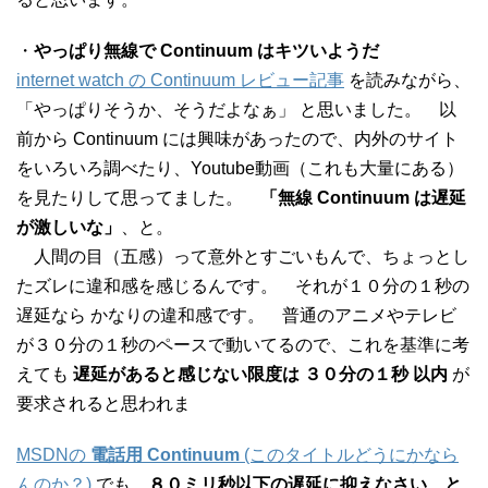
・
やっぱり無線で Continuum はキツいようだ
internet watch の Continuum レビュー記事
を読みながら、
「やっぱりそうか、そうだよなぁ」 と思いました。 以
前から Continuum には興味があったので、内外のサイト
をいろいろ調べたり、Youtube動画（これも大量にある）
を見たりして思ってました。
「無線 Continuum は遅延
が激しいな」
、と。
人間の目（五感）って意外とすごいもんで、ちょっとし
たズレに違和感を感じるんです。 それが１０分の１秒の
遅延なら かなりの違和感です。 普通のアニメやテレビ
が３０分の１秒のペースで動いてるので、これを基準に考
えても
遅延があると感じない限度は ３０分の１秒 以内
が
要求されると思われま
MSDNの
電話用 Continuum
(このタイトルどうにかなら
んのか？)
でも、
８０ミリ秒以下の遅延に抑えなさい、と