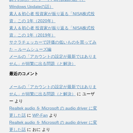
Windows Updateの話）
素人＆初心者 投資家が振り返る「NISA株式投
資」この 1年（2020年）
素人＆初心者 投資家が振り返る「NISA株式投
資」この 1年（2019年）
サクラチェッカーで評価の低いものを買ってみ
た – ルームシューズ編
メールの「アカウントの設定が最新ではありま
せん」が頻繁に出る問題（と解決）
最近のコメント
メールの「アカウントの設定が最新ではありま
せん」が頻繁に出る問題（と解決）
に
ユーザ
ー
より
Realtek audio を Microsoft の audio driver に変
更した話
に
WP-Fan
より
Realtek audio を Microsoft の audio driver に変
更した話
に
おに
より