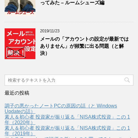
ってみた – ルームシューズ編
2019/11/23
メールの「アカウントの設定が最新では
ありません」が頻繁に出る問題（と解
決）
最近の投稿
調子の悪かったノートPCの原因の話（と Windows
Updateの話）
素人＆初心者 投資家が振り返る「NISA株式投資」この 1
年（2020年）
素人＆初心者 投資家が振り返る「NISA株式投資」この 1
年（2019年）