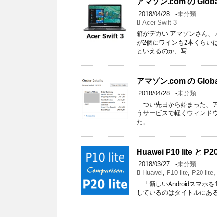
アマゾン.com の Glob
2018/04/28
-
未分類
Acer Swift 3
箱がデカい アマゾンさん、
が2個にワインも2本くらい
といえるのか、写 …
アマゾン.com の Glob
2018/04/28
-
未分類
つい先日から始まった、アマゾン
うサービスで軽くウィンド
た。 …
Huawei P10 lite と
2018/03/27
-
未分類
Huawei
,
P10 lite
,
P20 lite
,
「新しいAndroidスマ
しているのはタイトルにある Hu