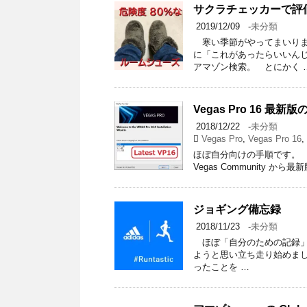
サクラチェッカーで評価
2019/12/09
-
未分類
寒い季節がやってまいりま
に「これがあったらいいん
アマゾン検索。 とにかく 
Vegas Pro 16 最
2018/12/22
-
未分類
Vegas Pro
,
Vegas Pro 16
,
ほぼ自分向けの手順です。 動画
Vegas Community から
ジョギング備忘録
2018/11/23
-
未分類
ほぼ「自分のための記録」
ようと思い立ち走り始めました
ったことを …