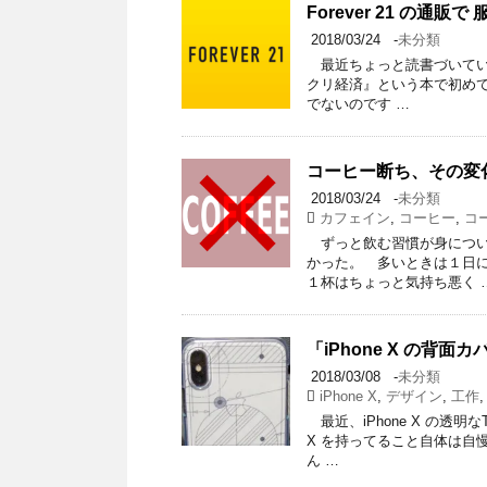
Forever 21 の通販
2018/03/24
-
未分類
最近ちょっと読書づいてい
クリ経済』という本で初めて＜
でないのです …
コーヒー断ち、その変
2018/03/24
-
未分類
カフェイン
,
コーヒー
,
コ
ずっと飲む習慣が身につい
かった。 多いときは１日
１杯はちょっと気持ち悪く 
「iPhone X の背
2018/03/08
-
未分類
iPhone X
,
デザイン
,
工作
最近、iPhone X の透
X を持ってること自体は自
ん …