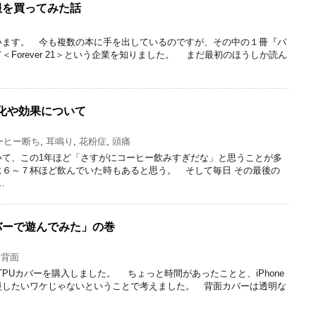
で 服を買ってみた話
ます。 今も複数の本に手を出しているのですが、その中の１冊『パ
Forever 21＞という企業を知りました。 まだ最初のほうしか読ん
化や効果について
ーヒー断ち
,
耳鳴り
,
花粉症
,
頭痛
て、この1年ほど「さすがにコーヒー飲みすぎだな」と思うことが多
に６～７杯ほど飲んでいた時もあると思う。 そして毎日 その最後の
…
面カバーで遊んでみた」の巻
,
背面
明なTPUカバーを購入しました。 ちょっと時間があったことと、iPhone
慢したいワケじゃないということで考えました。 背面カバーは透明な