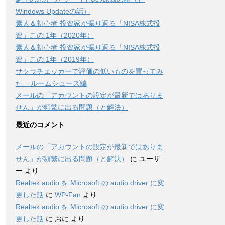
Windows Updateの話）
素人＆初心者 投資家が振り返る「NISA株式投
資」この 1年（2020年）
素人＆初心者 投資家が振り返る「NISA株式投
資」この 1年（2019年）
サクラチェッカーで評価の低いものを買ってみ
た – ルームシューズ編
メールの「アカウントの設定が最新ではありま
せん」が頻繁に出る問題（と解決）
最近のコメント
メールの「アカウントの設定が最新ではありま
せん」が頻繁に出る問題（と解決）
に
ユーザ
ー
より
Realtek audio を Microsoft の audio driver に変
更した話
に
WP-Fan
より
Realtek audio を Microsoft の audio driver に変
更した話
に
おに
より