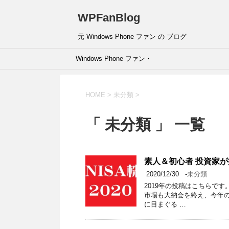
WPFanBlog
元 Windows Phone ファン の ブログ
Windows Phone ファン・
ページです。
HOME
>
未分類
>
「 未分類 」 一覧
素人＆初心者 投資家が振
2020/12/30
-
未分類
2019年の投稿はこちらです
市場も大納会を終え、今年
に目まぐる …