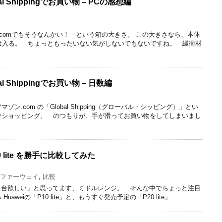
al Shippingでお買い物 – PCの感想編
.comでもそうなんかい！ という箱の大きさ。 この大きさなら、本体
は入る。 ちょっともったいない気がしないでもないですね。 緩衝材
al Shippingでお買い物 – 日数編
.com の「Global Shipping（グローバル・シッピング）」とい
ウショッピング。 のつもりが、手が滑ってお買い物をしてしまいまし
 P20 lite を勝手に比較してみた
ファーウェイ
,
比較
ホを1台欲しい」と思ってます、ミドルレンジ。 そんな中でちょっと注目
aweiの「P10 lite」と、もうすぐ発売予定の「P20 lite」 …