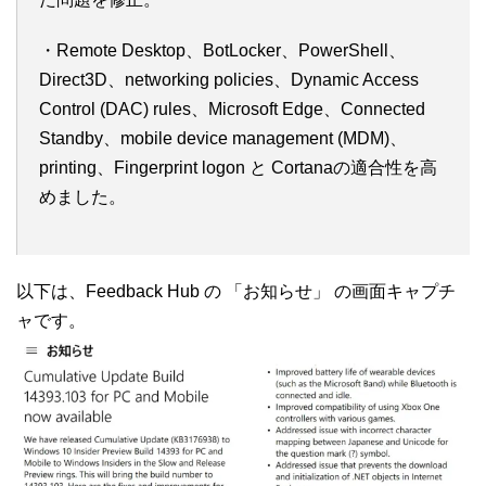
・Remote Desktop、BotLocker、PowerShell、
Direct3D、networking policies、Dynamic Access
Control (DAC) rules、Microsoft Edge、Connected
Standby、mobile device management (MDM)、
printing、Fingerprint logon と Cortanaの適合性を高
めました。
以下は、Feedback Hub の 「お知らせ」 の画面キャプチ
ャです。