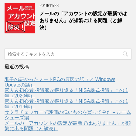
2019/11/23
メールの「アカウントの設定が最新では
ありません」が頻繁に出る問題（と解
決）
最近の投稿
調子の悪かったノートPCの原因の話（と Windows
Updateの話）
素人＆初心者 投資家が振り返る「NISA株式投資」この 1
年（2020年）
素人＆初心者 投資家が振り返る「NISA株式投資」この 1
年（2019年）
サクラチェッカーで評価の低いものを買ってみた – ルーム
シューズ編
メールの「アカウントの設定が最新ではありません」が頻
繁に出る問題（と解決）