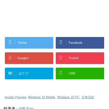
Twitter
Facebook
Google+
Pocket
B!
はてブ
LINE
-
Insider Preview
,
Windows 10 Mobile
,
Windows 10 PC
,
日本語訳
執筆者：
WP-Fan