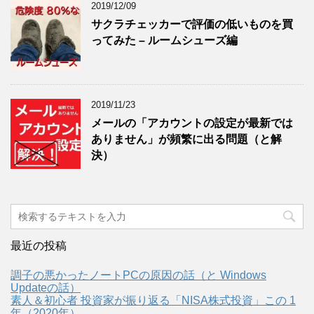
2019/12/09
サクラチェッカーで評価の低いものを買
ってみた – ルームシューズ編
2019/11/23
メールの「アカウントの設定が最新では
ありません」が頻繁に出る問題（と解
決）
最近の投稿
調子の悪かったノートPCの原因の話（と Windows
Updateの話）
素人＆初心者 投資家が振り返る「NISA株式投資」この 1
年（2020年）