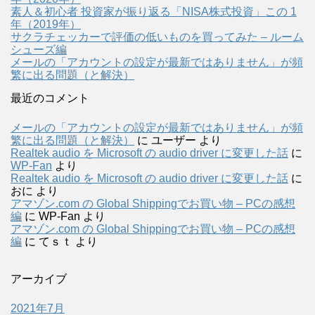
素人＆初心者 投資家が振り返る「NISA株式投資」この 1
年（2019年）
サクラチェッカーで評価の低いものを買ってみた – ルーム
シューズ編
メールの「アカウントの設定が最新ではありません」が頻
繁に出る問題（と解決）
最近のコメント
メールの「アカウントの設定が最新ではありません」が頻
繁に出る問題（と解決）
に
ユーザー
より
Realtek audio を Microsoft の audio driver に変更した話
に
WP-Fan
より
Realtek audio を Microsoft の audio driver に変更した話
に
おに
より
アマゾン.com の Global Shippingでお買い物 – PCの感想
編
に
WP-Fan
より
アマゾン.com の Global Shippingでお買い物 – PCの感想
編
に
てｓｔ
より
アーカイブ
2021年7月