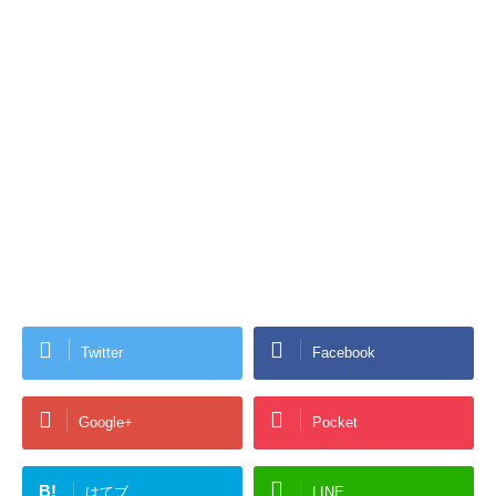
Twitter
Facebook
Google+
Pocket
B!
はてブ
LINE