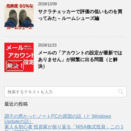
2019/12/09
サクラチェッカーで評価の低いものを買
ってみた – ルームシューズ編
2019/11/23
メールの「アカウントの設定が最新では
ありません」が頻繁に出る問題（と解
決）
最近の投稿
調子の悪かったノートPCの原因の話（と Windows
Updateの話）
素人＆初心者 投資家が振り返る「NISA株式投資」この 1