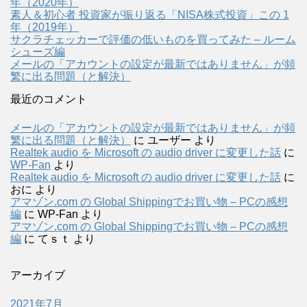
年（2020年）
素人＆初心者 投資家が振り返る「NISA株式投資」この 1
年（2019年）
サクラチェッカーで評価の低いものを買ってみた – ルーム
シューズ編
メールの「アカウントの設定が最新ではありません」が頻
繁に出る問題（と解決）
最近のコメント
メールの「アカウントの設定が最新ではありません」が頻
繁に出る問題（と解決）
に
ユーザー
より
Realtek audio を Microsoft の audio driver に変更した話
に
WP-Fan
より
Realtek audio を Microsoft の audio driver に変更した話
に
おに
より
アマゾン.com の Global Shippingでお買い物 – PCの感想
編
に
WP-Fan
より
アマゾン.com の Global Shippingでお買い物 – PCの感想
編
に
てｓｔ
より
アーカイブ
2021年7月